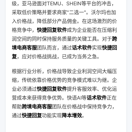
级，亚马逊面对TEMU、SHEIN等平台的冲击，
采取低价策略并要求商家"二选一"。沃尔玛也加
入价格战，降低部分产品佣金。在这场激烈的价
格竞争中，
快捷回复软件
成为企业能否在压缩利
润空间的同时保持服务质量的关键工具。对于
跨
境电商客服
团队而言，通过
话术软件
实现
快捷回
复
，应对价格战挑战，已成为当务之急。
根据行业分析，价格战导致企业利润空间大幅压
缩，传统依靠价格优势的竞争模式难以为继。企
业必须通过
快捷回复软件
提升客服效率、优化运
营成本来获得竞争优势。快语AI等
话术软件
正在
帮助
跨境电商客服
团队在价格战中保持竞争力，
通过
快捷回复
功能实现
降本增效
。