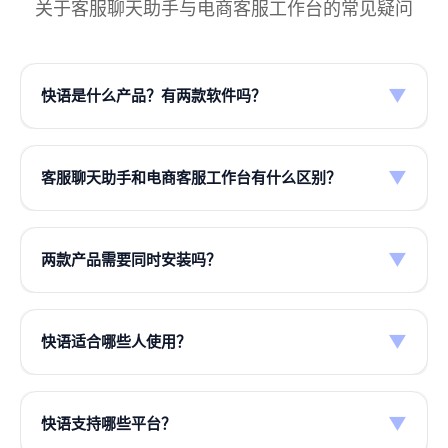
关于客服聊天助手与电商客服工作台的常见疑问
▼
快语是什么产品？有两款软件吗？
快语AI 是专业 AI 客服工具品牌，目前提供
两款独
立 Windows 客户端
，按需下载其一或两款都装：
▼
客服聊天助手和电商客服工作台有什么区别？
快语AI·客服聊天助手：
面向个人客服与日常沟
使用场景：
聊天助手用于微信、QQ、企微、
通，支持微信、QQ、企微、WhatsApp 等聊天
▼
两款产品需要同时安装吗？
WhatsApp 等聊天软件；电商工作台专为拼多
软件，同时兼容千牛等电商平台客服后台，支持
多、抖店、快手、千牛、千帆、微信小店、美团
快捷话术、AI 话术推荐与团队话术同步。
不需要。大多数用户只安装与自己工作匹配的那一
买药等商家后台接待设计。
快语AI·电商客服工作台：
面向拼多多、抖店、
款即可。若你既做微信/企微私域接待，又运营拼多
▼
快语适合哪些人使用？
核心能力：
聊天助手侧重双击/快捷键发话术、
快手、千牛、千帆、微信小店、美团买药等多平
多或抖店店铺，可以同时安装两款，它们互不冲
个人话术库与团队协作；电商工作台侧重多店聚
台电商商家，核心特点是多店统一管理——多店
突，分别登录使用。
日常沟通客服：
使用微信、QQ、企微、
合、AI 客服、工单待办、店铺级话术配置与买
账号一屏接入，支持 AI 话术推荐、工单面板与
▼
快语支持哪些平台？
WhatsApp 回复客户 — 选
客服聊天助手
家订单信息展示。
订单侧栏查单。