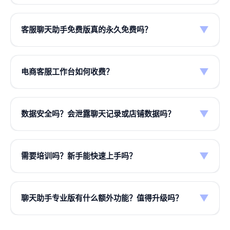
多平台电商商家：
多店运营、需 AI 话术推荐与
是否通用：
需要多店统一接待或 AI 客服的商
两款产品账号体系独立，界面与安装包不同，请根
客服聊天助手：
主攻微信、QQ、企业微信、
工单管理 — 选
电商客服工作台
家，建议直接使用电商工作台；日常私域沟通或
▼
客服聊天助手免费版真的永久免费吗？
据实际工作场景选择。
WhatsApp、钉钉、飞书等；亦可在部分电商、
外贸客服：
跨境沟通、多语言话术 — 聊天助手
跨平台聊天，选聊天助手更合适。
跨境客服后台配合使用快捷话术。
是的，
快语AI·客服聊天助手
免费版永久免费，包含
专业版更合适
电商客服工作台：
深度支持
拼多多、抖店、快手
话术管理、快捷回复、搜索、云端同步、双击/快捷
▼
电商客服工作台如何收费？
企业客服团队：
多人共享话术、权限分工 — 两
小店、千牛、千帆、微信小店、美团买药
，提供
键发送等核心能力，足以满足多数个人客服日常需
款均支持团队能力（以各产品内功能为准）
多店管理、AI 话术推荐与工单同步；更多平台
电商工作台为独立产品，按
店铺数档位
计费：免费
求。AI 话术推荐、图文存储、高级翻译等可升级
专
持续接入中。
版最多 3 店，专业版 10 店，旗舰版不限店。AI 话
业版（年费 39.9 元）
。此政策仅适用于客服聊天
▼
数据安全吗？会泄露聊天记录或店铺数据吗？
术推荐与图片/富文本话术需升级付费版；AI 大模
助手，与电商工作台收费无关。
两款产品均支持 Windows 10 / 11。Mac 版本规划
客服聊天助手：
仅存储您主动保存的话术与配置，
型调用另扣积分。完整价格见
套餐价格页
，购买需
中。
不采集聊天记录或客户对话原文；支持导出、备份
在
电商客服工作台客户端
内完成。
▼
需要培训吗？新手能快速上手吗？
与删除自己的数据。
一般无需专门培训。
聊天助手：
创建分类 → 添加
话术 → 双击或快捷键发送，约 5 分钟可上手。
电
电商客服工作台：
通过平台授权方式接入店铺，不
▼
聊天助手专业版有什么额外功能？值得升级吗？
商工作台：
安装后按引导绑定店铺 → 配置话术库
保存店铺登录密码；消息在本地处理，不上传买家
专业版在免费版基础上增加：AI 话术推荐、图文存
即可接待，详见
产品介绍
与
使用指南
。遇到问题
隐私信息。两款产品数据传输与存储均采用加密，