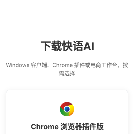
储、AI 翻译、数据备份、文本润色、话术分享、
可查阅帮助文档或联系客服。
并遵循隐私保护相关要求。
WhatsApp Web 插件等。适合外贸客服、需发图
文素材或希望减少重复接待的用户。年费 39.9
元。电商工作台套餐请在客户端内查看，与聊天助
手专业版分开计费。
下载快语AI
Windows 客户端、Chrome 插件或电商工作台，按
需选择
Chrome 浏览器插件版