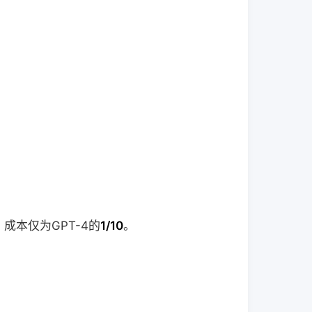
成本仅为GPT-4的
1/10
。