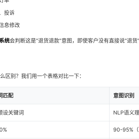
订单
、投诉
信息修改
系统
会判断这是"退货退款"意图，即使客户没有直接说"退货
么区别？我们用一个表格对比一下：
词匹配
意图识别
预设关键词
NLP语义
70%
90-95%