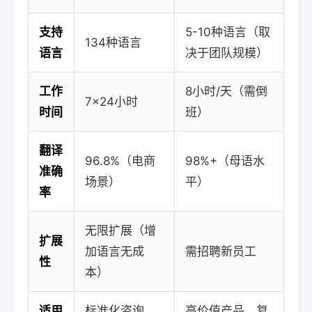
支持
5-10种语言（取
134种语言
语言
决于团队规模）
工作
8小时/天（需倒
7×24小时
时间
班）
翻译
96.8%（电商
98%+（母语水
准确
场景）
平）
率
无限扩展（增
扩展
加语言无成
需招聘新员工
性
本）
适用
标准化咨询、
高价值产品、复