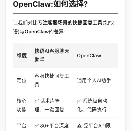
OpenClaw:如何选择?
让我们对比
专注客服场景的快捷回复工具
(如快
语)与
OpenClaw
的差异:
快语AI客服聊天
维度
OpenClaw
助手
客服快捷回复工
定位
通用个人AI助手
具
核心
✅ 话术库管
✅ 系统级自动
功能
理、一键回复
化、代码执行
平台
✅ 80+平台深度
⚠️ 受平台API限