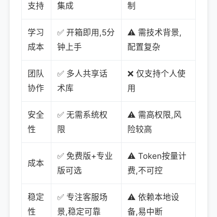
支持
集成
制
学习
✅ 开箱即用,5分
⚠️ 需技术背景,
成本
钟上手
配置复杂
团队
✅ 多人共享话
❌ 仅支持个人使
协作
术库
用
安全
✅ 无需系统权
⚠️ 需高权限,风
性
限
险较高
✅ 免费版+专业
⚠️ Token按量计
成本
版可选
费,不可控
稳定
✅ 专注客服场
⚠️ 依赖本地设
性
景,稳定可靠
备,易中断