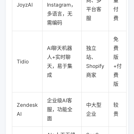
商、多
量
JoyzAI
Instagram，
平台客
付
多语言，无
服
费
需编码
免
AI聊天机器
独立
费
人+实时聊
站、
版
Tidio
天，易于集
Shopify
+付
成
商家
费
版
企业级AI客
Zendesk
中大型
较
服，功能全
AI
企业
贵
面