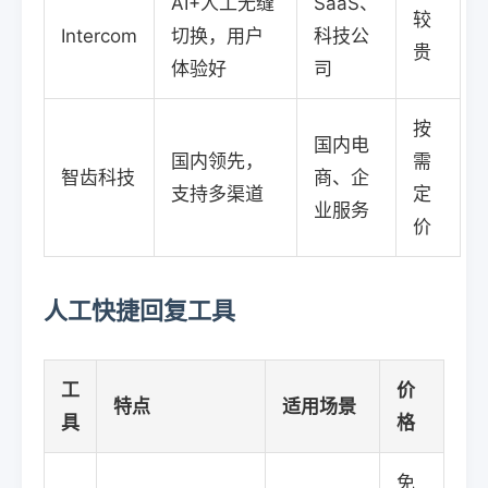
AI+人工无缝
SaaS、
较
Intercom
切换，用户
科技公
贵
体验好
司
按
国内电
国内领先，
需
智齿科技
商、企
支持多渠道
定
业服务
价
人工快捷回复工具
工
价
特点
适用场景
具
格
免