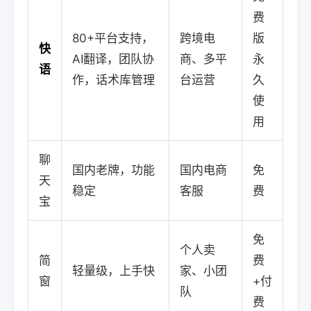
费
80+平台支持，
跨境电
版
快
AI翻译，团队协
商、多平
永
语
作，话术库管理
台运营
久
使
用
聊
国内老牌，功能
国内电商
免
天
稳定
客服
费
宝
免
个人卖
简
费
轻量级，上手快
家、小团
窗
+付
队
费