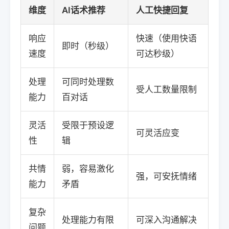
维度
AI话术推荐
人工快捷回复
响应
快速（使用快语
即时（秒级）
速度
可达秒级）
处理
可同时处理数
受人工数量限制
能力
百对话
灵活
受限于预设逻
可灵活应变
性
辑
共情
弱，容易激化
强，可安抚情绪
能力
矛盾
复杂
处理能力有限
可深入沟通解决
问题