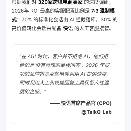
根据我们对
320家跨境电商卖家
的深度调研，
2026年 ROI 最高的客服配置比例是
7:3 混制模
式
：70% 的标准化会话由 AI 拦截落库，30% 的
高价值转化会话由配备
快语
的人工客服接管。
“
“在 AGI 时代，客户并不拒绝 AI，他们拒
绝的是‘没有灵魂的呆板回答’。2026 年成
功的品牌将是那些能够利用 AI 提供速度，
同时利用人工和快捷回复工具保留人性温
度的企业。”
—— 快语首席产品官 (CPO)
@TalkQ_Lab