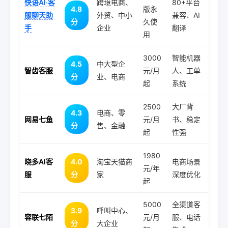
快语AI·客
跨境电商、
80+平台
4.8
版永
服聊天助
外贸、中小
兼容、AI
分
久使
手
企业
翻译
用
3000
智能机器
4.5
中大型企
智齿客服
元/月
人、工单
分
业、电商
起
系统
2500
大厂背
4.3
电商、零
网易七鱼
元/月
书、稳定
分
售、金融
起
性强
1980
晓多AI客
4.0
淘宝天猫商
电商场景
元/年
服
分
家
深度优化
起
5000
全渠道客
3.9
呼叫中心、
容联七陌
元/月
服、电话
分
大企业