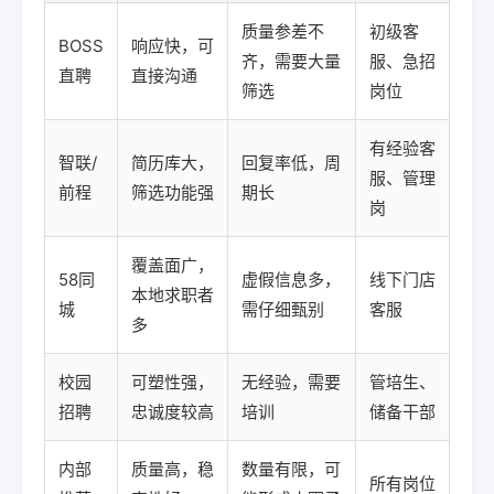
质量参差不
初级客
BOSS
响应快，可
齐，需要大量
服、急招
直聘
直接沟通
筛选
岗位
有经验客
智联/
简历库大，
回复率低，周
服、管理
前程
筛选功能强
期长
岗
覆盖面广，
58同
虚假信息多，
线下门店
本地求职者
城
需仔细甄别
客服
多
校园
可塑性强，
无经验，需要
管培生、
招聘
忠诚度较高
培训
储备干部
内部
质量高，稳
数量有限，可
所有岗位