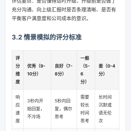
评估要点：是否懂得适时升级、升级前是否做了
充分沟通、向上级汇报时是否条理清晰、是否有
平衡客户满意度和公司成本的意识。
3.2 情景模拟的评分标准
评
一般
分
优秀（9-
良好（7-
（5-
差（0-4
维
10分）
8分）
6
分）
度
分）
响
需要
长时间
3秒内开
5秒内回
应
较长
沉默或
始回复，
复，偶尔
速
时间
语无伦
不冷场
思考
度
思考
次