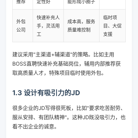
推荐
定性好
能形成小圈子
快速补充人
临时项
外包
成本高，服务
手，灵活用
目、大促
公司
质量难控制
工
支援
建议采用"主渠道+辅渠道"的策略。比如主用
BOSS直聘快速补充基础岗位，辅用内部推荐获
取高质量人才，特殊项目临时使用外包。
1.3 设计有吸引力的JD
很多企业的JD写得很死板，比如"要求吃苦耐劳、
服从安排、有团队精神"。这种JD既没吸引力，也
看不出企业的诚意。