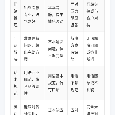
情
面对
情绪失
始终冷静
基本冷
绪
压力
控或与
专业，语
静，偶尔
管
明显
客户对
气友好
情绪波动
理
紧张
抗
问
准确理解
解决
无法解
基本解决
题
问题，给
方案
决问题
问题，但
解
出完整方
有缺
或答非
不够完整
决
案
陷
所问
话
用语专业
用语基本
用语
用语随
术
规范，符
规范，偶
不够
意或不
规
合品牌调
有口语
规范
礼貌
范
性
灵
能应对各
完全无
基本能应
应对
活
种变化，
法应对