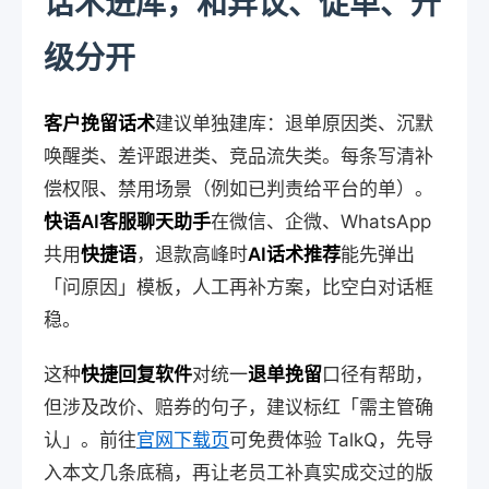
话术进库，和异议、促单、升
级分开
客户挽留话术
建议单独建库：退单原因类、沉默
唤醒类、差评跟进类、竞品流失类。每条写清补
偿权限、禁用场景（例如已判责给平台的单）。
快语AI客服聊天助手
在微信、企微、WhatsApp
共用
快捷语
，退款高峰时
AI话术推荐
能先弹出
「问原因」模板，人工再补方案，比空白对话框
稳。
这种
快捷回复软件
对统一
退单挽留
口径有帮助，
但涉及改价、赔券的句子，建议标红「需主管确
认」。前往
官网下载页
可免费体验 TalkQ，先导
入本文几条底稿，再让老员工补真实成交过的版