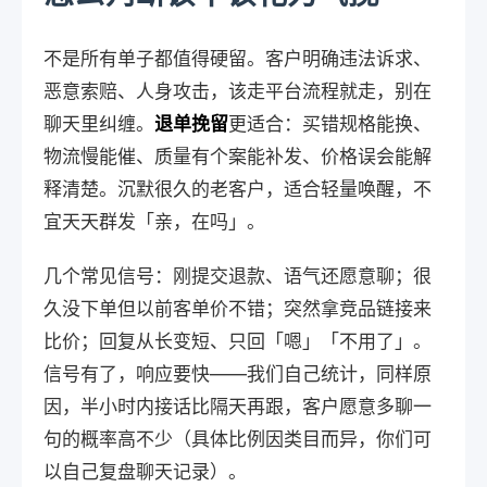
不是所有单子都值得硬留。客户明确违法诉求、
恶意索赔、人身攻击，该走平台流程就走，别在
聊天里纠缠。
退单挽留
更适合：买错规格能换、
物流慢能催、质量有个案能补发、价格误会能解
释清楚。沉默很久的老客户，适合轻量唤醒，不
宜天天群发「亲，在吗」。
几个常见信号：刚提交退款、语气还愿意聊；很
久没下单但以前客单价不错；突然拿竞品链接来
比价；回复从长变短、只回「嗯」「不用了」。
信号有了，响应要快——我们自己统计，同样原
因，半小时内接话比隔天再跟，客户愿意多聊一
句的概率高不少（具体比例因类目而异，你们可
以自己复盘聊天记录）。