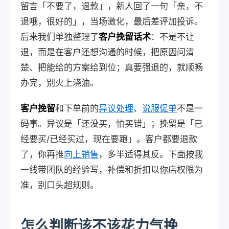
留言「不要了，退款」，新人回了一句「亲，不
退哦，很好的」，当场激化，最后差评加投诉。
后来我们单独整理了
客户挽留话术
：不是不让
退，而是在客户还想沟通的时候，把原因问清
楚、把能给的方案给到位；真要强退的，就顺畅
办完，别火上浇油。
客户挽留
和下单前的
异议处理
、
说服促单
不是一
码事。异议是「还没买，怕买错」；挽留是「已
经要买/已经买过，现在要跑」。客户都要退款
了，你再推
向上销售
，多半适得其反。下面按我
一线带团队的经验写，补偿和折扣以你店权限为
准，别口头超规则。
怎么判断该不该花力气挽