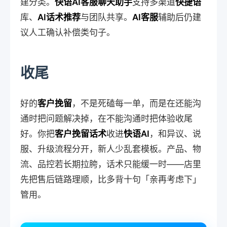
建分类。
快语AI客服聊天助手
支持多渠道
快捷语
库、
AI话术推荐
与团队共享。
AI客服
辅助后仍建
议人工确认补偿类句子。
收尾
好的
客户挽留
，不是死磕每一单，而是在还能沟
通时把问题解决掉，在不能沟通时把体验收尾
好。你把
客户挽留话术
收进
快语AI
，和异议、说
服、升级流程分开，新人少乱套模板。产品、物
流、品控若长期拉胯，话术只能缓一时——店里
先把售后链路理顺，比多背十句「亲再考虑下」
管用。