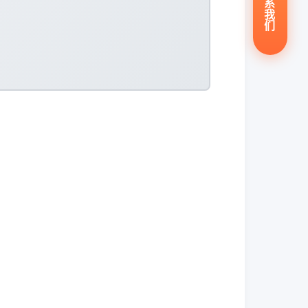
系
我
们