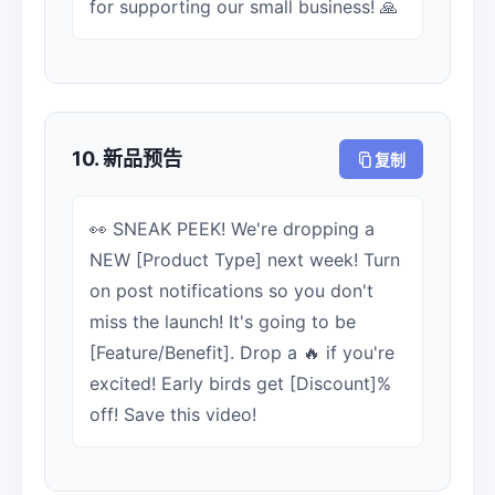
for supporting our small business! 🙏
10. 新品预告
复制
👀 SNEAK PEEK! We're dropping a
NEW [Product Type] next week! Turn
on post notifications so you don't
miss the launch! It's going to be
[Feature/Benefit]. Drop a 🔥 if you're
excited! Early birds get [Discount]%
off! Save this video!