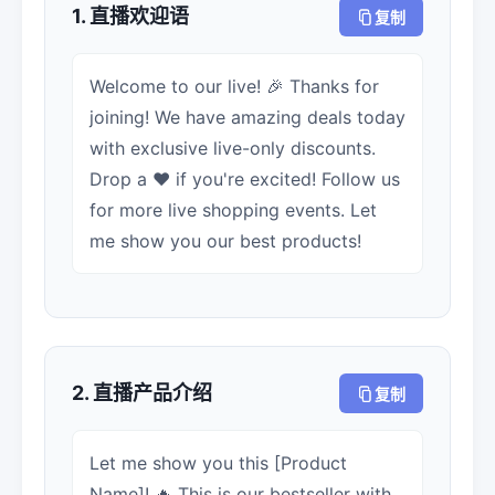
1. 直播欢迎语
复制
Welcome to our live! 🎉 Thanks for
joining! We have amazing deals today
with exclusive live-only discounts.
Drop a ❤️ if you're excited! Follow us
for more live shopping events. Let
me show you our best products!
2. 直播产品介绍
复制
Let me show you this [Product
Name]! 🔥 This is our bestseller with