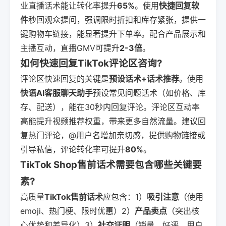
业直播话术能让转化率提升
65%
。使用
快捷回复软
件
秒回观众提问，强调限时折扣和库存紧张，提供一
键购物车链接，能显著提升下单率。配合产品展示和
主播互动，直播GMV可提升
2-3倍
。
如何快速回复TikTok评论区咨询?
评论区快速回复的关键是
预设话术+话术推荐
。使用
快语AI客服聊天助手
预设常见问题话术（如价格、库
存、配送），能在30秒内回复评论。评论区互动率
高能提升视频推荐权重，带来更多自然流量。建议回
复热门评论，@用户名增加亲切感，提供购物链接或
引导私信，评论转化率可提升
80%
。
TikTok Shop售前话术需要包含哪些关键要
素?
高质量
TikTok售前话术
应包含：1）
吸引注意
（使用
emoji、热门梗、限时优惠）2）
产品卖点
（突出核
心优势和差异化）3）
社交证明
（销量、好评、用户