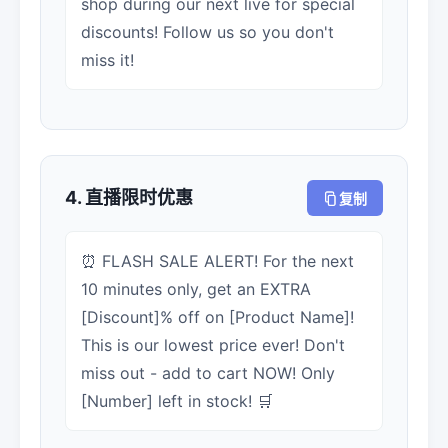
shop during our next live for special
discounts! Follow us so you don't
miss it!
4. 直播限时优惠
复制
⏰ FLASH SALE ALERT! For the next
10 minutes only, get an EXTRA
[Discount]% off on [Product Name]!
This is our lowest price ever! Don't
miss out - add to cart NOW! Only
[Number] left in stock! 🛒