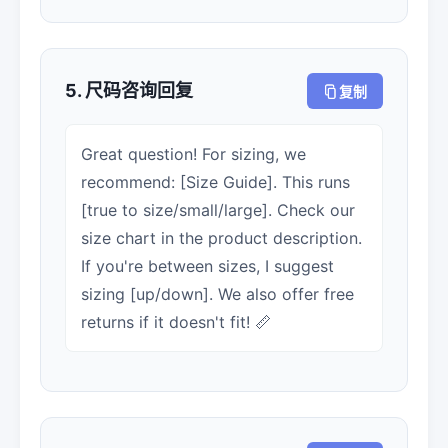
5. 尺码咨询回复
复制
Great question! For sizing, we
recommend: [Size Guide]. This runs
[true to size/small/large]. Check our
size chart in the product description.
If you're between sizes, I suggest
sizing [up/down]. We also offer free
returns if it doesn't fit! 📏