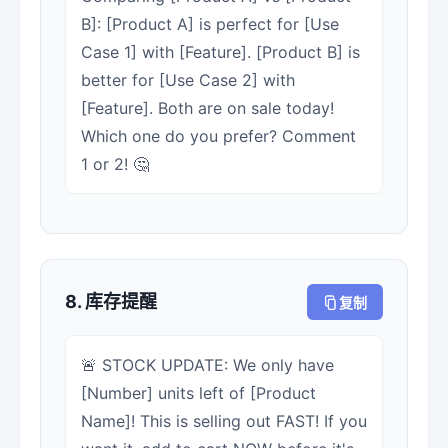
B]: [Product A] is perfect for [Use
Case 1] with [Feature]. [Product B] is
better for [Use Case 2] with
[Feature]. Both are on sale today!
Which one do you prefer? Comment
1 or 2! 🤔
8. 库存提醒
复制
🚨 STOCK UPDATE: We only have
[Number] units left of [Product
Name]! This is selling out FAST! If you