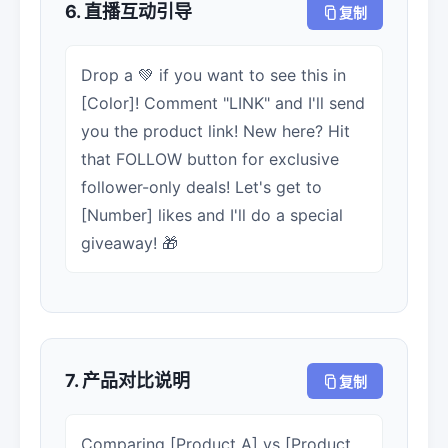
6. 直播互动引导
复制
Drop a 💚 if you want to see this in
[Color]! Comment "LINK" and I'll send
you the product link! New here? Hit
that FOLLOW button for exclusive
follower-only deals! Let's get to
[Number] likes and I'll do a special
giveaway! 🎁
7. 产品对比说明
复制
Comparing [Product A] vs [Product