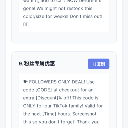
want it, add to cart NOW before it's
gone! We might not restock this
color/size for weeks! Don't miss out!
🏃‍♀️
9. 粉丝专属优惠
复制
💝 FOLLOWERS ONLY DEAL! Use
code [CODE] at checkout for an
extra [Discount]% off! This code is
ONLY for our TikTok family! Valid for
the next [Time] hours. Screenshot
this so you don't forget! Thank you