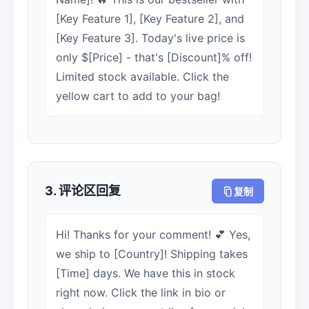
[Key Feature 1], [Key Feature 2], and
[Key Feature 3]. Today's live price is
only $[Price] - that's [Discount]% off!
Limited stock available. Click the
yellow cart to add to your bag!
3. 评论区回复
复制
Hi! Thanks for your comment! 💕 Yes,
we ship to [Country]! Shipping takes
[Time] days. We have this in stock
right now. Click the link in bio or