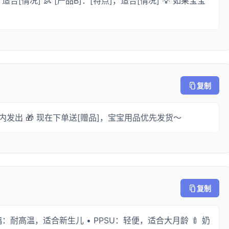
适合[情况] 👶 [产品B]：[特点]，适合[情况] 💡 如果宝宝
复制
小时内发出 🎁 现在下单送[赠品]，宝宝用品优先发货～
复制
璃：耐高温，适合新生儿 • PPSU：轻便，适合大月龄 🍼 奶