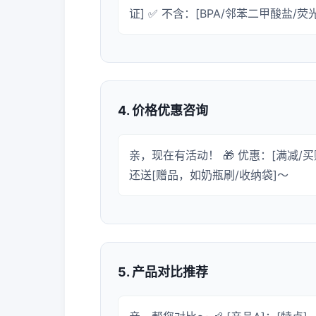
证] ✅ 不含：[BPA/邻苯二甲酸盐/
4. 价格优惠咨询
亲，现在有活动！ 🎁 优惠：[满减/买
还送[赠品，如奶瓶刷/收纳袋]～
5. 产品对比推荐