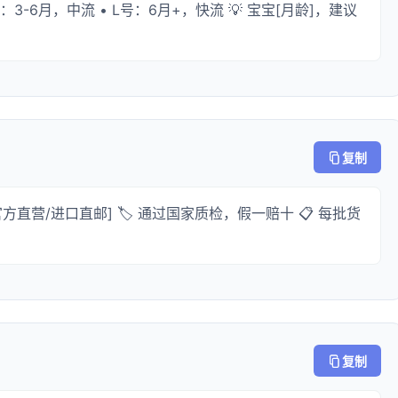
号：3-6月，中流 • L号：6月+，快流 💡 宝宝[月龄]，建议
复制
官方直营/进口直邮] 🏷️ 通过国家质检，假一赔十 📋 每批货
复制