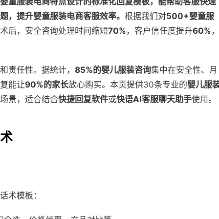
婴童服装电商特点设计的标准化回复模板，能帮助客服快速
题，提升婴童服装电商客服效率。
根据我们对
500+婴童服
术后，安全咨询处理时间缩短
70%
，客户信任度提升
60%
和责任性。据统计，
85%的婴儿服装咨询
集中在安全性、月
复能让
90%的家长
放心购买。本页提供30条专业的
婴儿服
场景，适合结合
快捷回复软件
或
快语AI客服聊天助手
使用。
术
话术模板：