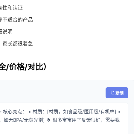
全性和认证
荐不适合的产品
细说明
，家长都很着急
全/价格/对比）
复制
 核心亮点： • 材质：[材质，如食品级/医用级/有机棉] •
点，如无BPA/无荧光剂] 🌟 很多宝宝用了反馈很好，需要我