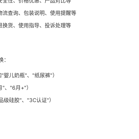
安全性、价格优惠、产品对比等
物流查询、包装说明、使用提醒等
退换货、使用指导、投诉处理等
换：
"婴儿奶瓶"、"纸尿裤"）
"、"6月+"）
级硅胶"、"3C认证"）