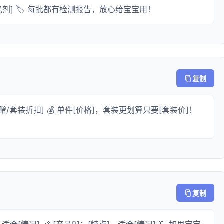
荧光剂] 🏷️ 每批都有检测报告，放心给宝宝用！
复制
赠/套装折扣] 💰 单件[价格]，套装更划算只要[套装价]！
复制