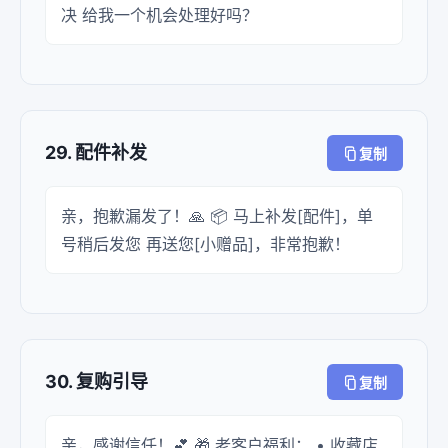
决 给我一个机会处理好吗？
29. 配件补发
复制
亲，抱歉漏发了！🙏 📦 马上补发[配件]，单
号稍后发您 再送您[小赠品]，非常抱歉！
30. 复购引导
复制
亲，感谢信任！💕 🎁 老客户福利： • 收藏店