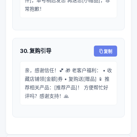
件]，单号稍后发您 再送您[小赠品]，非
常抱歉！
30. 复购引导
复制
亲，感谢信任！💕 🎁 老客户福利： • 收
藏店铺领[金额]券 • 复购送[赠品] 📱 推
荐相关产品：[推荐产品]！ 方便帮忙好
评吗？感谢支持！🙏