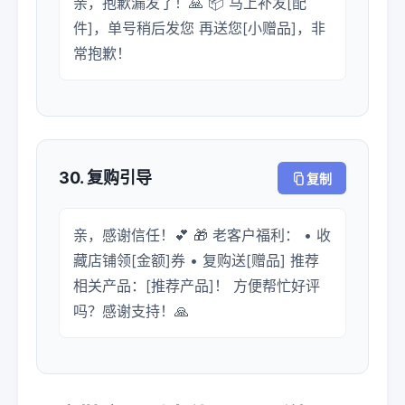
亲，抱歉漏发了！🙏 📦 马上补发[配
件]，单号稍后发您 再送您[小赠品]，非
常抱歉！
30. 复购引导
复制
亲，感谢信任！💕 🎁 老客户福利： • 收
藏店铺领[金额]券 • 复购送[赠品] 推荐
相关产品：[推荐产品]！ 方便帮忙好评
吗？感谢支持！🙏