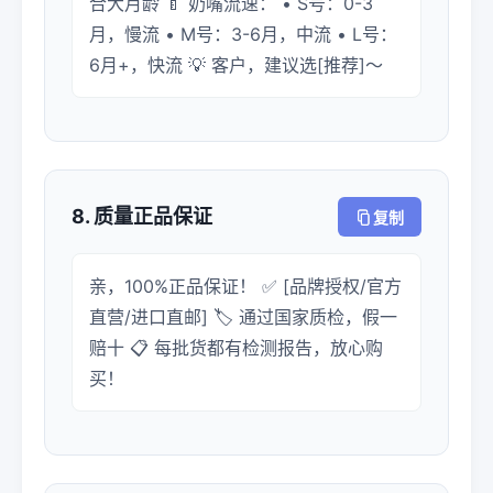
合大月龄 🍼 奶嘴流速： • S号：0-3
月，慢流 • M号：3-6月，中流 • L号：
6月+，快流 💡 客户，建议选[推荐]～
8. 质量正品保证
复制
亲，100%正品保证！ ✅ [品牌授权/官方
直营/进口直邮] 🏷️ 通过国家质检，假一
赔十 📋 每批货都有检测报告，放心购
买！