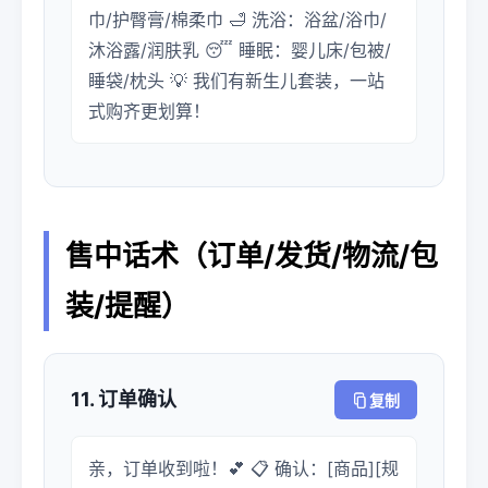
巾/护臀膏/棉柔巾 🛁 洗浴：浴盆/浴巾/
沐浴露/润肤乳 😴 睡眠：婴儿床/包被/
睡袋/枕头 💡 我们有新生儿套装，一站
式购齐更划算！
售中话术（订单/发货/物流/包
装/提醒）
11. 订单确认
复制
亲，订单收到啦！💕 📋 确认：[商品][规