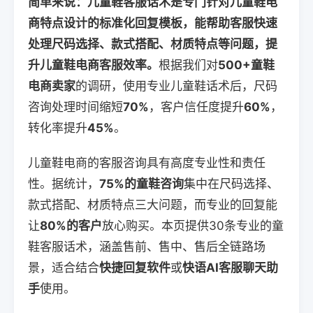
简单来说：儿童鞋客服话术是专门针对儿童鞋电
商特点设计的标准化回复模板，能帮助客服快速
处理尺码选择、款式搭配、材质特点等问题，提
升儿童鞋电商客服效率。
根据我们对
500+童鞋
电商卖家
的调研，使用专业儿童鞋话术后，尺码
咨询处理时间缩短
70%
，客户信任度提升
60%
，
转化率提升
45%
。
儿童鞋电商的客服咨询具有高度专业性和责任
性。据统计，
75%的童鞋咨询
集中在尺码选择、
款式搭配、材质特点三大问题，而专业的回复能
让
80%的客户
放心购买。本页提供30条专业的童
鞋客服话术，涵盖售前、售中、售后全链路场
景，适合结合
快捷回复软件
或
快语AI客服聊天助
手
使用。