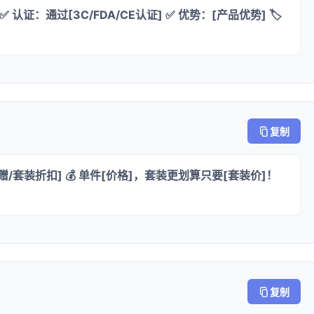
认证：通过[3C/FDA/CE认证] ✅ 优势：[产品优势] 🏷️
复制
赠/套装折扣] 💰 单件[价格]，套装更划算只要[套装价]！
复制