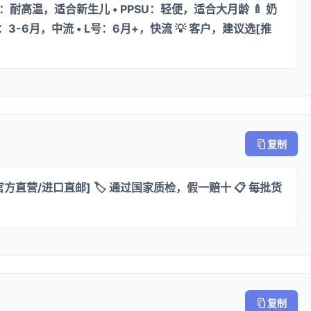
璃：耐高温，适合新生儿 • PPSU：轻便，适合大月龄 🍼 奶
号：3-6月，中流 • L号：6月+，快流 💡 客户，建议选[推
复制
官方直营/进口直邮] 🏷️ 通过国家质检，假一赔十 📋 每批货
复制