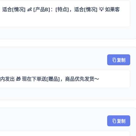
适合[情况] 👶 [产品B]：[特点]，适合[情况] 💡 如果客
复制
小时内发出 🎁 现在下单送[赠品]，商品优先发货～
复制